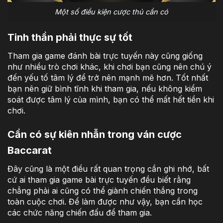
Một số điều kiện cược thủ cần có
Tinh thần phải thực sự tốt
Tham gia game đánh bài trực tuyến này cũng giống
như nhiều trò chơi khác, khi chơi bạn cũng nên chú ý
đến yếu tố tâm lý để trở nên mạnh mẽ hơn. Tốt nhất
bạn nên giữ bình tĩnh khi tham gia, nếu không kiểm
soát được tâm lý của mình, bạn có thể mất hết tiền khi
chơi.
Cần có sự kiên nhẫn trong ván cược
Baccarat
Đây cũng là một điều rất quan trọng cần ghi nhớ, bất
cứ ai tham gia game bài trực tuyến đều biết rằng
chẳng phải ai cũng có thể giành chiến thắng trong
toàn cuộc chơi. Để làm được như vậy, bạn cần học
các chức năng chiến đấu để tham gia.