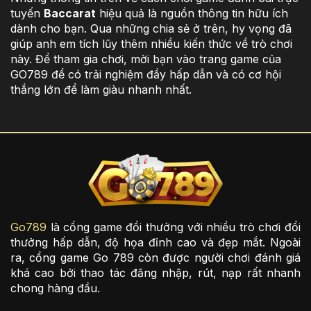
tuyến
Baccarat
hiệu quả là nguồn thông tin hữu ích
dành cho bạn. Qua những chia sẻ ở trên, hy vọng đã
giúp anh em tích lũy thêm nhiều kiến thức về trò chơi
này. Để tham gia chơi, mời bạn vào trang game của
GO789 để có trải nghiệm đầy hấp dẫn và có cơ hội
thắng lớn để làm giàu nhanh nhất.
Go789
là cổng game đổi thưởng với nhiều trò chơi đổi
thưởng hấp dẫn, độ họa đỉnh cao và đẹp mắt. Ngoài
ra, cổng game Go 789 còn được người chơi đánh giá
khá cao bởi thao tác đăng nhập, rút, nạp rất nhanh
chong hàng đầu.