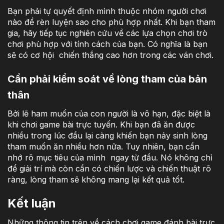
Bạn phải tự quyết định mình thuộc nhóm người chơi
nào để rèn luyện sao cho phù hợp nhất. Khi bạn tham
gia, hãy tiếp tục nghiên cứu về các lựa chọn chơi trò
chơi phù hợp với tính cách của bạn. Có nghĩa là bạn
sẽ có cơ hội chiến thắng cao hơn trong các ván chơi.
Cần phải kiểm soát về lòng tham của bản
thân
Bởi lẽ ham muốn của con người là vô hạn, đặc biệt là
khi chơi game bài trực tuyến. Khi bạn đã ăn được
nhiều trong lúc đầu lại càng khiến bạn nảy sinh lòng
tham muốn ăn nhiều hơn nữa. Tuy nhiên, bạn cần
nhớ rõ mục tiêu của mình ngay từ đầu. Nó không chỉ
để giải trí mà còn cần có chiến lược và chiến thuật rõ
ràng, lòng tham sẽ không mang lại kết quả tốt.
Kết luận
Những thông tin trên về cách chơi game đánh bài trực