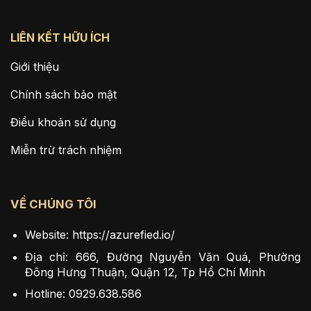
LIÊN KẾT HỮU ÍCH
Giới thiệu
Chính sách bảo mật
Điều khoản sử dụng
Miễn trừ trách nhiệm
VỀ CHÚNG TÔI
Website: https://azurefied.io/
Địa chỉ:
666, Đường Nguyễn Văn Quá, Phường
Đông Hưng Thuận, Quận 12, Tp Hồ Chí Minh
Hotline:
0929.638.586