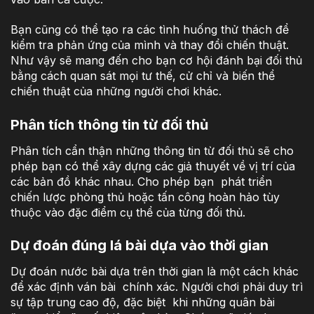
Bạn cũng có thể tạo ra các tình huống thử thách để
kiểm tra phản ứng của mình và thay đổi chiến thuật.
Như vậy sẽ mang đến cho bạn cơ hội đánh bại đối thủ
bằng cách quan sát mọi tư thế, cử chỉ và biến thể
chiến thuật của những người chơi khác.
Phân tích thông tin từ đối thủ
Phân tích cẩn thận những thông tin từ đối thủ sẽ cho
phép bạn có thể xây dựng các giả thuyết về vị trí của
các bản đồ khác nhau. Cho phép bạn phát triển
chiến lược phòng thủ hoặc tấn công hoàn hảo tùy
thuộc vào đặc điểm cụ thể của từng đối thủ.
Dự đoán đúng lá bài dựa vào thời gian
Dự đoán nước bài dựa trên thời gian là một cách khác
để xác định ván bài chính xác. Người chơi phải duy trì
sự tập trung cao độ, đặc biệt khi những quân bài