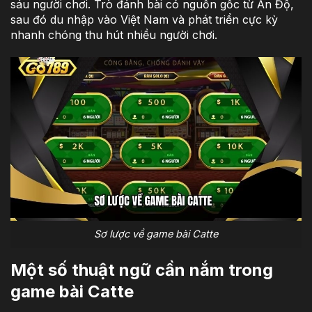
sáu người chơi. Trò đánh bài có nguồn gốc từ Ấn Độ,
sau đó du nhập vào Việt Nam và phát triển cực kỳ
nhanh chóng thu hút nhiều người chơi.
Sơ lược về game bài Catte
Một số thuật ngữ cần nắm trong
game bài Catte