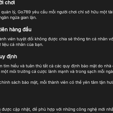
i chơi
quản lý, Go789 yêu cầu mỗi người chơi chỉ sở hữu một tài
ngăn ngừa gian lận.
tiên hàng đầu
nh viên tuyệt đối không được chia sẻ thông tin cá nhân v
ữ liệu cá nhân của bạn.
uy định
tìm hiểu và tuân thủ tất cả các quy định bảo mật do nhà c
một môi trường cá cược lành mạnh và trong sạch mỗi ngà
chính sách bảo mật, mỗi thành viên có thể yên tâm tận hư
được cập nhật, để phù hợp với những công nghệ mới nhấ