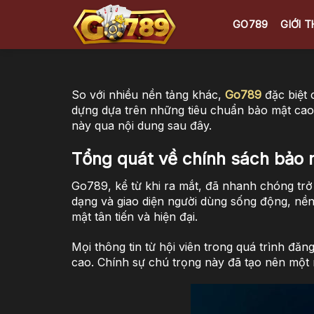
Chuyển
đến
GO789
GIỚI T
nội
dung
So với nhiều nền tảng khác,
Go789
đặc biệt 
dựng dựa trên những tiêu chuẩn bảo mật cao 
này qua nội dung sau đây.
Tổng quát về chính sách bảo 
Go789, kể từ khi ra mắt, đã nhanh chóng trở 
dạng và giao diện người dùng sống động, nề
mật tân tiến và hiện đại.
Mọi thông tin từ hội viên trong quá trình đ
cao. Chính sự chú trọng này đã tạo nên một 