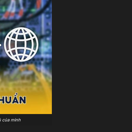
ủ của mình