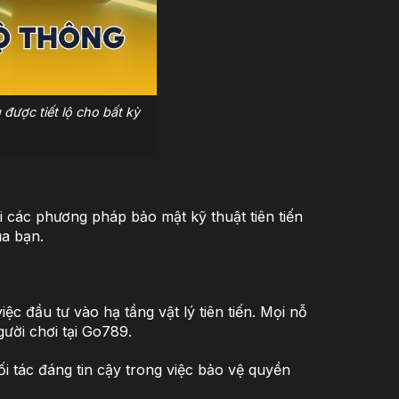
được tiết lộ cho bất kỳ
i các phương pháp bảo mật kỹ thuật tiên tiến
ủa bạn.
c đầu tư vào hạ tầng vật lý tiên tiến. Mọi nỗ
ười chơi tại Go789.
i tác đáng tin cậy trong việc bảo vệ quyền