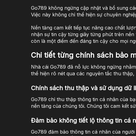
Go789 không ngừng cập nhật và bổ sung các 
Việc này không chỉ thể hiện sự chuyên nghiệ
Nền tảng cam kết tiếp tục nâng cao chất lượ
nhận sự tin cậy từng giây từng phút trên nề
còn là một điểm đến đáng tin cậy cho mọi ngư
Chi tiết từng chính sách bảo 
Nhà cái Go789 đã nỗ lực không ngừng nhằm đ
thể hiện rõ nét qua các nguyên tắc thu thập,
Chính sách thu thập và sử dụng dữ l
Go789 chỉ thu thập thông tin cá nhân của bạn
nền tảng của chúng tôi. Chúng tôi cam kết s
Đảm bảo không tiết lộ thông tin cá 
Go789 đảm bảo thông tin cá nhân của người c