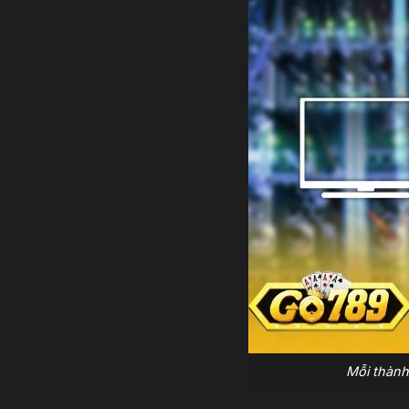
Mỗi thành