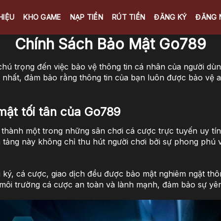
HIỆU
KHO GAME
NẠP TIỀN
RÚT TIỀN
ĐĂNG KÝ
ĐĂNG 
Chính Sách Bảo Mật Go789
chú trọng đến việc bảo vệ thông tin cá nhân của người d
nhất, đảm bảo rằng thông tin của bạn luôn được bảo vệ an 
mật tối tân của Go789
thành một trong những sân chơi cá cược trực tuyến uy tín 
n tảng này không chỉ thu hút người chơi bởi sự phong phú
ăng ký, cá cược, giao dịch đều được bảo mật nghiêm ngặt
môi trường cá cược an toàn và lành mạnh, đảm bảo sự yên 