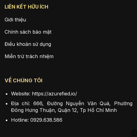
LIÊN KẾT HỮU ÍCH
Giới thiệu
Chính sách bảo mật
Điều khoản sử dụng
Miễn trừ trách nhiệm
VỀ CHÚNG TÔI
Website: https://azurefied.io/
Địa chỉ:
666, Đường Nguyễn Văn Quá, Phường
Đông Hưng Thuận, Quận 12, Tp Hồ Chí Minh
Hotline:
0929.638.586