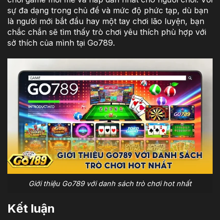
sự đa dạng trong chủ đề và mức độ phức tạp, dù bạn
là người mới bắt đầu hay một tay chơi lão luyện, bạn
chắc chắn sẽ tìm thấy trò chơi yêu thích phù hợp với
sở thích của mình tại Go789.
Giới thiệu Go789 với danh sách trò chơi hot nhất
Kết luận