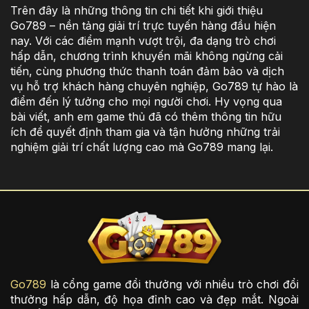
Trên đây là những thông tin chi tiết khi giới thiệu
Go789 – nền tảng giải trí trực tuyến hàng đầu hiện
nay. Với các điểm mạnh vượt trội, đa dạng trò chơi
hấp dẫn, chương trình khuyến mãi không ngừng cải
tiến, cùng phương thức thanh toán đảm bảo và dịch
vụ hỗ trợ khách hàng chuyên nghiệp, Go789 tự hào là
điểm đến lý tưởng cho mọi người chơi. Hy vọng qua
bài viết, anh em game thủ đã có thêm thông tin hữu
ích để quyết định tham gia và tận hưởng những trải
nghiệm giải trí chất lượng cao mà Go789 mang lại.
Go789
là cổng game đổi thưởng với nhiều trò chơi đổi
thưởng hấp dẫn, độ họa đỉnh cao và đẹp mắt. Ngoài