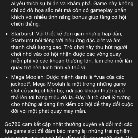
ai yêu thích sự bí ẩn và khám phá. Game này không
chỉ có đồ họa sắc nét mà còn có gameplay phấn
khích với nhiều tính năng bonus giúp tăng cơ hội
chiến thắng.
Starburst: Với thiết kế đơn giản nhưng hấp dẫn,
Starburst nổi tiếng với hiệu ứng đặc biệt và âm
thanh chất lượng cao. Trò chơi này thu hút người
chơi nhờ vào cơ hội nhận được các vòng quay
miễn phí và các khoản thưởng lớn, làm cho mỗi lần
quay trở nên kịch tính và thú vị.
Mega Moolah: Được mệnh danh là “vua của các
jackpot”, Mega Moolah là một trong những game
slot có jackpot tiến bộ, nơi các khoản thưởng có
thể lên tới hàng triệu đô la. Đây là trò chơi lý tưởng
cho những ai đang tìm kiếm cơ hội để thay đổi cuộc
đời với một phát quay may mắn.
Go789 cam kết cập nhật thường xuyên và đổi mới các
tựa game slot để đảm bảo mang lại những trải nghiệm
chơi game mới mẻ và hấp dẫn nhất cho người chơi. Với