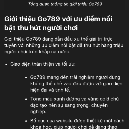
Tổng quan thông tin giới thiệu Go789
Giới thiệu Go789 với ưu điểm nổi
bật thu hút người chơi
Giới thiệu Go789 đang dẫn đầu xu thế giải trí trực
tuyến với những ưu điểm nổi bật đã thu hút hàng triệu
người chơi trên khắp cả nước.
Giao diện thân thiện và tối ưu:
Go789 mang đến trải nghiệm người dùng
không thể chê vào đâu được với giao diện
hiện đại và tinh tế.
Tông màu xanh dương và vàng gold chủ
đạo tạo nên sự sang trọng, chuyên
nghiệp.
Bố cục của website được thiết kế một cách
khoa học, giúp người chơi dễ dàng thao